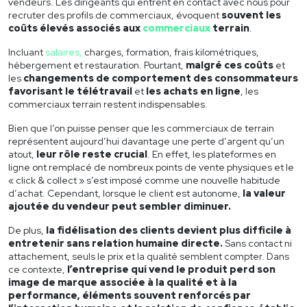
vendeurs. Les dirigeants qui entrent en contact avec nous pour
recruter des profils de commerciaux
, évoquent
souvent les
coûts élevés associés aux
commerciaux
terrain
.
Incluant
salaires,
charges, formation, frais kilométriques,
hébergement et restauration. Pourtant,
malgré ces coûts
et
les
changements de comportement des consommateurs
favorisant le télétravail
et
les achats en ligne
, les
commerciaux terrain
restent indispensables.
Bien que l’on puisse penser que les commerciaux de terrain
représentent aujourd’hui davantage une perte d’argent qu’un
atout,
leur rôle reste crucial
. En effet, les plateformes en
ligne ont remplacé de nombreux points de vente physiques et le
« click & collect » s’est imposé comme une nouvelle habitude
d’achat. Cependant, lorsque le client est autonome,
la valeur
ajoutée du vendeur peut sembler diminuer.
De plus,
la fidélisation des clients devient plus difficile
à
entretenir sans relation humaine directe.
Sans contact ni
attachement, seuls le prix et la qualité semblent compter. Dans
ce contexte,
l’entreprise qui vend le produit perd son
image de marque associée à la qualité et à la
performance, éléments souvent renforcés par