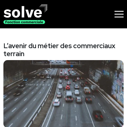
Nos solutions
Recrutement
L’avenir du métier des commerciaux
Accompagnement de dirigeants
terrain
Nos métiers
Commerciaux
Commerce digital
Management commercial
Pourquoi Solve
A propos
Nos clients