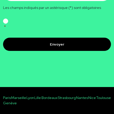
Les champs indiqués par un astérisque (*) sont obligatoires
RGPD
*
*
CAPTCHA
Paris
Marseille
Lyon
Lille
Bordeaux
Strasbourg
Nantes
Nice
Toulouse
Genève