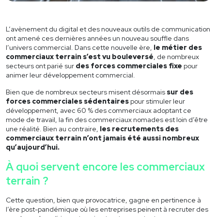
Offres d’emploi
L’avènement du digital et des nouveaux outils de communication
Actualités
ont amené ces dernières années un nouveau souffle dans
l’univers commercial. Dans cette nouvelle ère,
le métier des
commerciaux terrain s’est vu bouleversé
, de nombreux
Contact
secteurs ont parié sur
des forces commerciales fixe
pour
animer leur développement commercial.
04 78 05 66 16
B
ien que de nombreux secteurs misent désormais
sur des
forces commerciales sédentaires
pour stimuler leur
développement, avec 60 % des commerciaux adoptant ce
mode de travail, la fin des commerciaux nomades est loin d’être
une réalité. Bien au contraire,
les recrutements des
commerciaux terrain
n’ont jamais été aussi nombreux
qu’aujourd’hui.
À quoi servent encore les commerciaux
terrain ?
Cette question, bien que provocatrice, gagne en pertinence à
l’ère post-pandémique où les entreprises peinent à recruter des